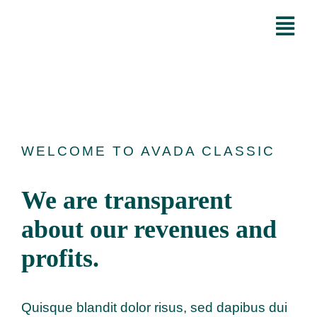
Skip
Tog
to
Nav
content
Inicio
Servicios
WELCOME TO AVADA CLASSIC
Nosotros
We are transparent
Tributo Eterno
about our revenues and
profits.
Alianzas
Contacto
Quisque blandit dolor risus, sed dapibus dui