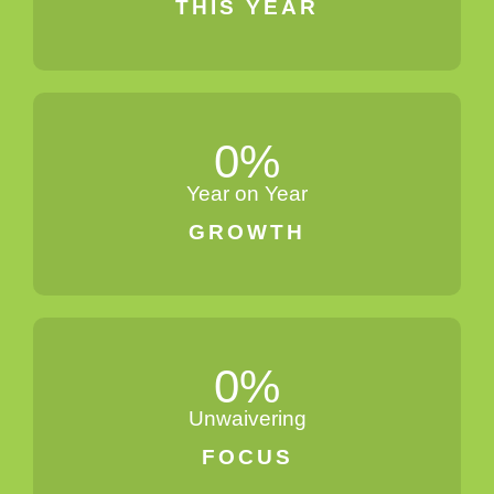
THIS YEAR
0
%
Year on Year
GROWTH
0
%
Unwaivering
FOCUS