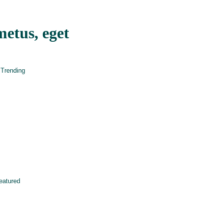
etus, eget
,
Trending
eatured