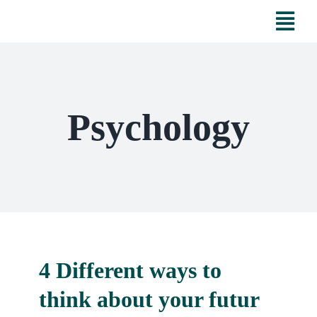
Skip
Tog
to
Nav
content
Inicio
Psychology
Servicios
Nosotros
Tributo Eterno
Alianzas
4 Different ways to
think about your futur
Contacto