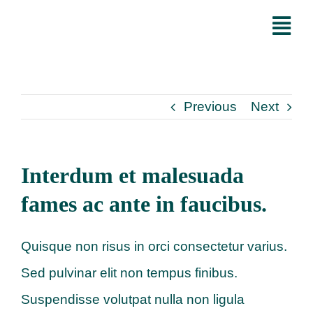
Skip
Tog
to
Nav
content
Inicio
Previous
Next
Servicios
Nosotros
Interdum et malesuada
fames ac ante in faucibus.
Tributo Eterno
Quisque non risus in orci consectetur varius.
Alianzas
Sed pulvinar elit non tempus finibus.
Suspendisse volutpat nulla non ligula
Contacto