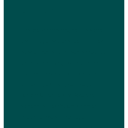
quis sapien
Ut vitae lobortis magna, id viverra
orci. In eget scelerisque nibh, nec
suscipit lacus. Cum sociis natoque
penatibus et magnis dis parturient
montes, nascetur ridiculus mus.
Aliquam pulvinar ipsum augue,
tempor luctus felis malesuada
venenatis. Vestibulum sit amet
imperdiet risus. Etiam eget
vehicula metus, ac vehicula libero.