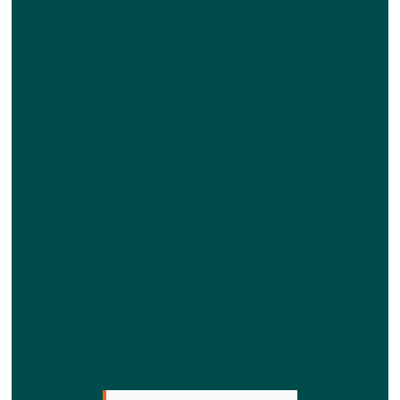
eleifend. In eu fringilla leo.
Curabitur dignissim efficitur lorem
nec fermentum. Etiam laoreet est
facilisis consequat aliquam.
Nullam sollicitudin pulvinar arcu,
porttitor dictum orci luctus sagittis.
Fusce vestibulum nibh augue, ut
luctus urna feugiat eu. Mauris
aliquet dictum sem, vel
pellentesque nisi cursus eget.