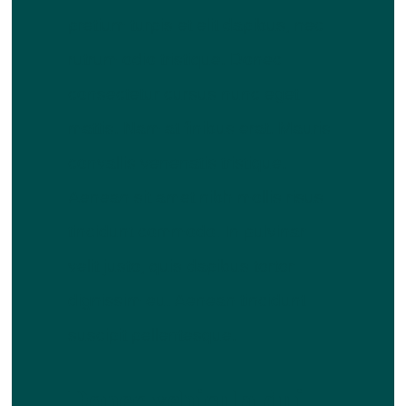
pretium turpis et elit dapibus, nec
rutrum odio tristique. Donec
consectetur cursus nunc eget
mattis. Nam at finibus erat. Mauris
convallis venenatis tristique.
Aenean sit amet nibh mollis risus
tincidunt commodo. In pulvinar
velit justo, quis dapibus tortor
dignissim eu. Aenean tincidunt
suscipit pellentesque.
Donec vehicula dui