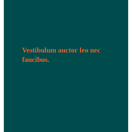
nec rhoncus at, ullamcorper at
sem. Mauris in ante posuere,
fringilla erat ut, viverra magna.
Vestibulum auctor leo nec
faucibus.
Nam efficitur velit in maximus
vulputate. Lorem ipsum dolor sit
amet, consectetur adipiscing elit.
Integer gravida auctor ipsum.
Class aptent taciti sociosqu ad