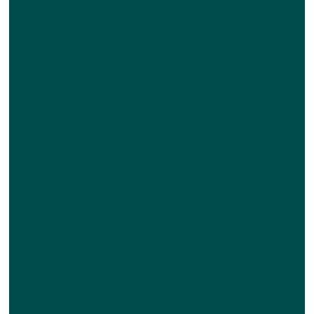
litora torquent per conubia nostra,
per inceptos himenaeos.
Phasellus sagittis sodales
dapibus. Duis ultrices ultricies
hendrerit. Maecenas eget odio
lacinia, viverra mauris sit amet,
lacinia justo. Duis in dignissim
sapien, eu consectetur nibh.
Aliquam fermentum metus fringilla
sagittis tempor.