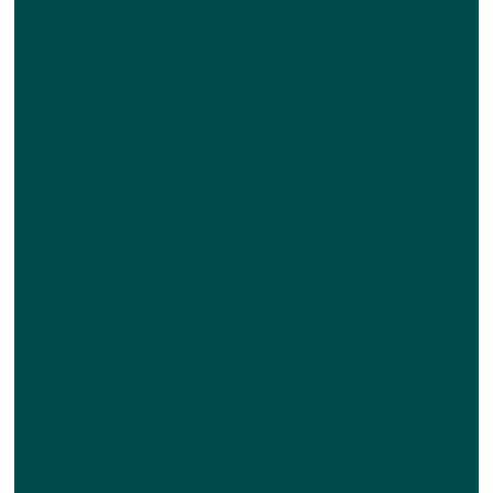
Aliquam et viverra urna. Vivamus
elementum porta lectus.
Cum sociis natoque penatibus et
magnis dis parturient montes,
nascetur ridiculus mus. Proin nec
finibus sapien. Vivamus nec
finibus neque. Curabitur euismod
libero nec efficitur sagittis.
Suspendisse ut fermentum
sapien, vel gravida purus.
Praesent ligula libero, ullamcorper